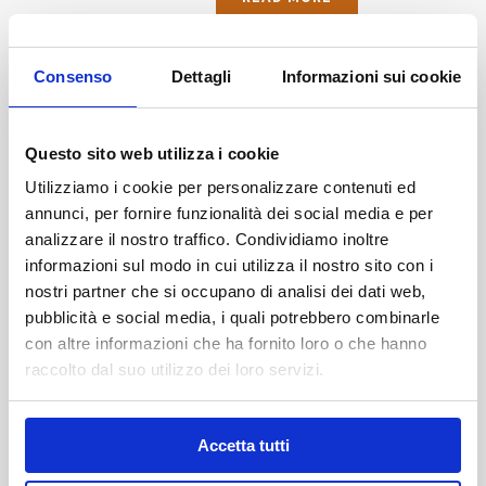
Consenso
Dettagli
Informazioni sui cookie
Questo sito web utilizza i cookie
By
whitel@b
In
Cosa Vedere - Botswana e Zimbabwe
Utilizziamo i cookie per personalizzare contenuti ed
annunci, per fornire funzionalità dei social media e per
Posted
12 Maggio 2021
analizzare il nostro traffico. Condividiamo inoltre
CENTRAL KALAHARI
informazioni sul modo in cui utilizza il nostro sito con i
GAME RESERVE
nostri partner che si occupano di analisi dei dati web,
pubblicità e social media, i quali potrebbero combinarle
READ MORE
con altre informazioni che ha fornito loro o che hanno
raccolto dal suo utilizzo dei loro servizi.
Accetta tutti