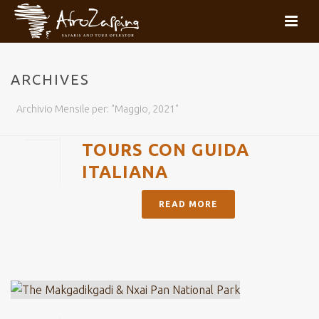
ARCHIVES
By
whitel@b
In
Proposte Estate 2022
Posted
26 Maggio
Archivio Mensile per: "Maggio, 2021"
2021
TOURS CON GUIDA
ITALIANA
READ MORE