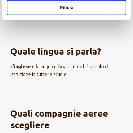
l’ora legale, mentre c’è
un’ora in più quando in
Rifiuta
Italia vige l’ora solare
.
Quale lingua si parla?
L’inglese
è la lingua ufficiale, nonché veicolo di
istruzione in tutte le scuole.
Quali compagnie aeree
scegliere