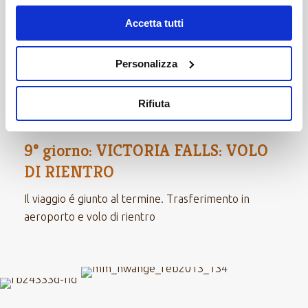
spettacolo della natura. Numerose sono le possibilità
di escursioni che la cittadina offre, dal
rafting
ai
Accetta tutti
sorvoli in elicottero
o le
escursioni a dorso di
elefante
e molto altro ancora. Pernottamento e
Personalizza
prima colazione inclusa.
Scopri di più su VICTORIA FALLS
Rifiuta
9° giorno: VICTORIA FALLS: VOLO
DI RIENTRO
Il viaggio é giunto al termine. Trasferimento in
aeroporto e volo di rientro