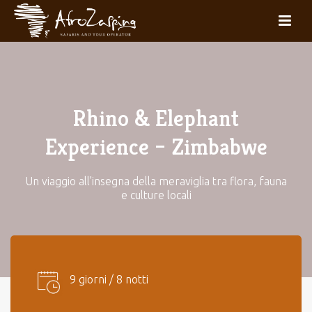
Rhino & Elephant
Experience – Zimbabwe
Un viaggio all’insegna della meraviglia tra flora, fauna
e culture locali
9 giorni / 8 notti