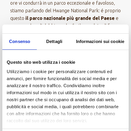
ore vi condurrà in un parco eccezionale e favoloso,
stiamo parlando del Hwange National Park: é proprio
questo
il parco nazionale più grande del Paese
e
senza ombra di dubbio anche il più popolato di fauna.
Le attività che il campo propone, come
game drive
diurni e walking safari
, sono incluse. Pranzi, cene e
Consenso
Dettagli
Informazioni sui cookie
pernottamenti al lodge.
Scopri di più su HWANGE NATIONAL PARK
Questo sito web utilizza i cookie
Utilizziamo i cookie per personalizzare contenuti ed
annunci, per fornire funzionalità dei social media e per
7° e 8° giorno: VICTORIA FALLS
analizzare il nostro traffico. Condividiamo inoltre
informazioni sul modo in cui utilizza il nostro sito con i
Si lascia la travolgente natura del parco Hwange per
nostri partner che si occupano di analisi dei dati web,
raggiungere un’altra meraviglia, un trasferimento in
pubblicità e social media, i quali potrebbero combinarle
auto di circa 2 ore abbondanti vi condurrà alle
con altre informazioni che ha fornito loro o che hanno
cascate Victoria
.
raccolto dal suo utilizzo dei loro servizi.
Queste giornate saranno dedicate alla visita di questo