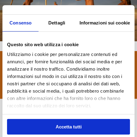
Consenso
Dettagli
Informazioni sui cookie
Questo sito web utilizza i cookie
Utilizziamo i cookie per personalizzare contenuti ed
annunci, per fornire funzionalità dei social media e per
Scopri tutti i nostri itinerari di viaggio
analizzare il nostro traffico. Condividiamo inoltre
informazioni sul modo in cui utilizza il nostro sito con i
APPROFONDISCI
nostri partner che si occupano di analisi dei dati web,
pubblicità e social media, i quali potrebbero combinarle
con altre informazioni che ha fornito loro o che hanno
raccolto dal suo utilizzo dei loro servizi.
Scopri di più su questa cultura millenaria
Richiedi informazioni su questa
Accetta tutti
destinazione