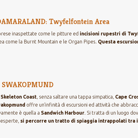
AMARALAND: Twyfelfontein Area
prese inaspettate come le pitture ed
incisioni rupestri di
Twy
rea come la Burnt Mountain e le Organ Pipes.
Questa escursion
D – SWAKOPMUND
a
Skeleton Coast
, senza saltare una tappa simpatica,
Cape Cros
akopmund
offre un’infinità di escursioni ed attività che abbracci
ivamente è quella a
Sandwich Harbour
. Si tratta di un luogo do
e esperte,
si percorre un tratto di spiaggia intrappolati tra 