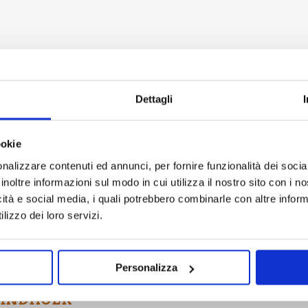
DAMARALAND
Dettagli
 NAMIB DESERT: Sesriem area
ookie
nalizzare contenuti ed annunci, per fornire funzionalità dei socia
mib Naukluft Park, verso la meta forse più ambita della Namibia:
inoltre informazioni sul modo in cui utilizza il nostro sito con i 
e è incredibile lo spettacolo offerto dalla
Deadvlei
, “il lago mor
icità e social media, i quali potrebbero combinarle con altre inform
olinea la maestosità e l’imponenza del deserto più antico del m
lizzo dei loro servizi.
operta di questo meraviglioso mondo fatto di granelli di sabbia.
Personalizza
 WINDHOEK