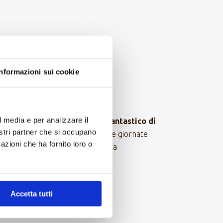
Informazioni sui cookie
l media e per analizzare il
 ci si addentra in uno
scenario fantastico di
nostri partner che si occupano
to”, sovrastato dal “
Big Papa
”. Le giornate
azioni che ha fornito loro o
ondo. Il secondo giorno è prevista
Accetta tutti