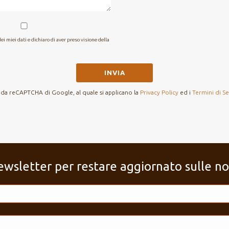
i miei dati e dichiaro di aver preso visione della
 da reCAPTCHA di Google, al quale si applicano la
Privacy Policy
ed i
Termini di Se
a newsletter per restare aggiornato sulle n