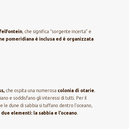
felfontein
, che significa “sorgente incerta” e
e pomeridiana é inclusa ed é organizzata
s,
che ospita una numerosa
colonia di otarie
.
ano e soddisfano gli interessi di tutti. Per il
ve le dune di sabbia si tuffano dentro l’oceano,
i due elementi: la sabbia e l’oceano
.