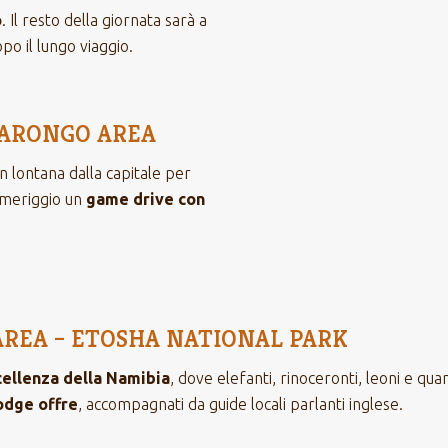
o
. Il resto della giornata sarà a
po il lungo viaggio.
IWARONGO AREA
 lontana dalla capitale per
omeriggio un
game drive con
O AREA – ETOSHA NATIONAL PARK
cellenza della Namibia
, dove elefanti, rinoceronti, leoni e qua
lodge offre
, accompagnati da guide locali parlanti inglese.