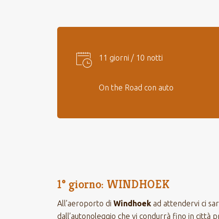
11 giorni / 10 notti
On the Road con auto
1° giorno: WINDHOEK
All’aeroporto di
Windhoek
ad attendervi ci sarà
dall’autonoleggio che vi condurrà fino in città 