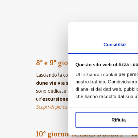
OMARURU
Consenso
8° e 9° giorno: SWAKOPMUND –
Questo sito web utilizza i c
Utilizziamo i cookie per perso
Lasciando la costa ci si dirige, passando dal Na
nostro traffico. Condividiamo 
dune via via sempre più alte
. Oltre alle dun
di analisi dei dati web, pubbl
sono dedicate alla spettacolare natura che sott
che hanno raccolto dal suo uti
un’
escursione organizzata dal lodge
alla sc
Scopri di più su NAMIB DESERT
Rifiuta
10° giorno: NAMIB DESERT –