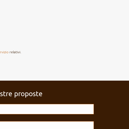
rvizio
relativi.
ostre proposte