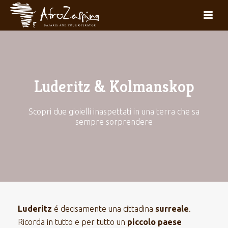
Luderitz & Kolmanskop
Scopri due gioielli inaspettati in una terra che sa
sempre sorprendere
Luderitz
é decisamente una cittadina
surreale
.
Ricorda in tutto e per tutto un
piccolo paese