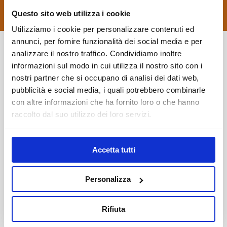
APPROFONDISCI
Questo sito web utilizza i cookie
Utilizziamo i cookie per personalizzare contenuti ed
annunci, per fornire funzionalità dei social media e per
analizzare il nostro traffico. Condividiamo inoltre
Vuoi scoprire di più sul fascino misterioso di
informazioni sul modo in cui utilizza il nostro sito con i
Luderitz e Kolmanskop?
nostri partner che si occupano di analisi dei dati web,
Richiedi informazioni su questa
pubblicità e social media, i quali potrebbero combinarle
con altre informazioni che ha fornito loro o che hanno
destinazione
raccolto dal suo utilizzo dei loro servizi.
Accetta tutti
Personalizza
Rifiuta