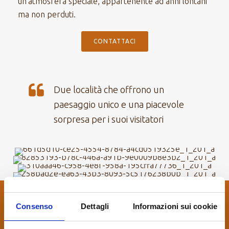
un’atmosfera speciale, appartenente ad anni lontani
ma non perduti.
CONTATTACI
Due località che offrono un
paesaggio unico e una piacevole
sorpresa per i suoi visitatori
Scopri tutti i nostri itinerari di viaggio
Consenso
Dettagli
Informazioni sui cookie