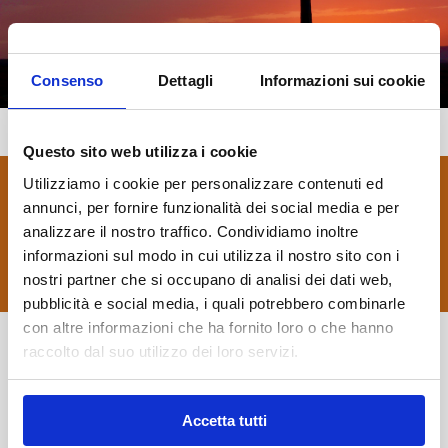
Consenso
Dettagli
Informazioni sui cookie
Questo sito web utilizza i cookie
Utilizziamo i cookie per personalizzare contenuti ed
Scopri tutti i nostri itinerari di viaggio
annunci, per fornire funzionalità dei social media e per
analizzare il nostro traffico. Condividiamo inoltre
informazioni sul modo in cui utilizza il nostro sito con i
APPROFONDISCI
nostri partner che si occupano di analisi dei dati web,
pubblicità e social media, i quali potrebbero combinarle
con altre informazioni che ha fornito loro o che hanno
raccolto dal suo utilizzo dei loro servizi.
Vuoi scoprire di più sullo spettacolo naturale
del Fish River Canyon?
Accetta tutti
Richiedi informazioni su questa