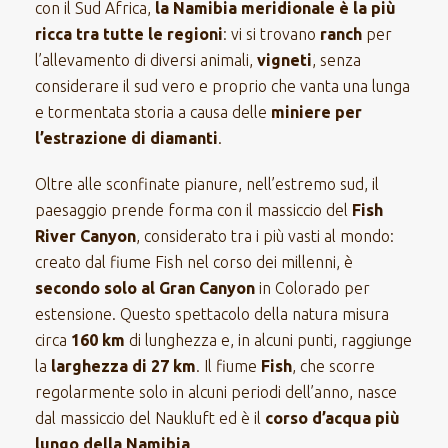
con il Sud Africa,
la Namibia meridionale è la più
ricca tra tutte le regioni
: vi si trovano
ranch
per
l’allevamento di diversi animali,
vigneti
, senza
considerare il sud vero e proprio che vanta una lunga
e tormentata storia a causa delle
miniere per
l’estrazione di diamanti
.
Oltre alle sconfinate pianure, nell’estremo sud, il
paesaggio prende forma con il massiccio del
Fish
River Canyon
, considerato tra i più vasti al mondo:
creato dal fiume Fish nel corso dei millenni, è
secondo solo al Gran Canyon
in Colorado per
estensione. Questo spettacolo della natura misura
circa
160 km
di lunghezza e, in alcuni punti, raggiunge
la
larghezza di 27 km
. Il fiume
Fish
, che scorre
regolarmente solo in alcuni periodi dell’anno, nasce
dal massiccio del Naukluft ed è il
corso d’acqua più
lungo della Namibia
.